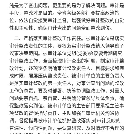
纯是为了查出问题，更重要的是为了解决问题。审计是
手段，整改才是目的。全省各级各部门要提高政治站
位，依法自觉接受审计监督，增强做好审计整改的自觉
性和主动性，确保审计查出的问题全面整改到位。
二、严格落实审计整改工作责任。被审计单位是落实
审计整改责任的主体，要将落实审计整改纳入领导班子
议事决策范围。被审计单位党组(党委)会议要专题研究
审计整改工作，全面梳理审计查出的问题，制定审计整
改计划，逐项逐条明确审计整改责任人、目标要求和完
成时限，层层压实整改责任。被审计单位的主要负责人
是落实审计整改的第一责任人，对审计查出问题的整改
工作负总责，要及时部署、统筹协调整改工作，对重大
问题要亲自抓、亲自管，并明确分管领导具体负责，确
保整改落实到位。被审计单位的主管部门要承担主管事
项整改的督促指导责任，主动加强与审计机关沟通协
调，督促指导被审计单位抓好整改落实;对审计反映的
普遍性、倾向性问题，要认真研究，及时清理不合理的