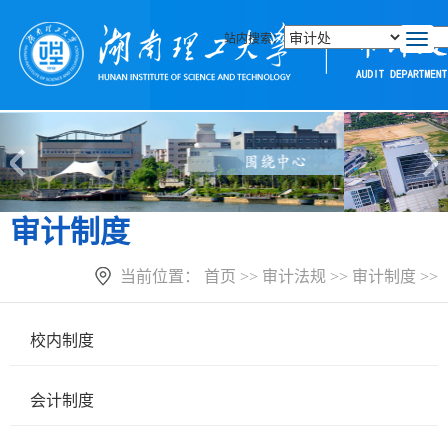
站内搜索：
T
o
g
g
l
e
n
a
v
i
审计制度
g
a
当前位置：
首页
>>
审计法规
>>
审计制度
>>
t
i
o
n
校内制度
会计制度