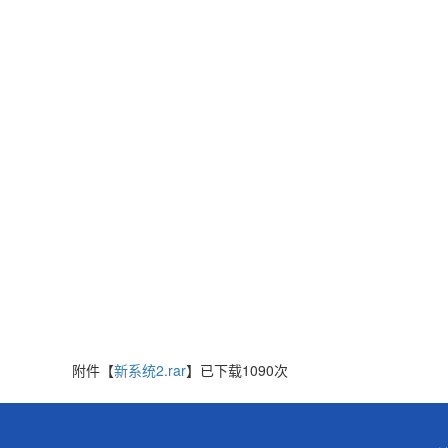
附件【
新系统2.rar
】已下载
1090
次