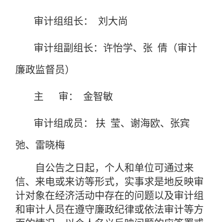
审计
组组长：
刘
大尚
审计组
副
组长
：
许
怡学
、张
倩
（审计
廉政监督员）
主
审：
金智
敏
审计组成员：
扶
莹
、谢
海欧
、张
宾
弛、雷
晓梅
自公告之日起，个人和单位可通过来
信、来电或来访等形式，实事求是地反映审
计对象在经济活动中存在的问题以及审计组
和审计人员在遵守廉政纪律或依法审计等方