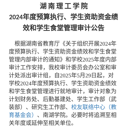
湖
南
理
工
学
院
年度预算执行、
学生资助资金绩
2024
效和学生食堂管理审计
公告
根据湖南省教育厅《
关于组织开展
2024年
度预算执行
、
学生资助资金
绩效
和
学生
食堂
管
理
内
部审计的通知
》和学校
2025
年度内部
审计工作安排，我校审计委员会办公室和审
计处
派出审计组
，
自
2025年
5
月
29日起，对
学校2024年度预算执行
、
学生资助资金绩效
和
学生
食堂管理进行就地审计，
审计对象为
计划财务处、
后勤基
建处
、学生工作
部（武
装部）
、
研究生工作
部
、
校友联络中心（教
育基金会）
、
南湖学院。必要时将追溯至相
关年度或延伸至相关单位。