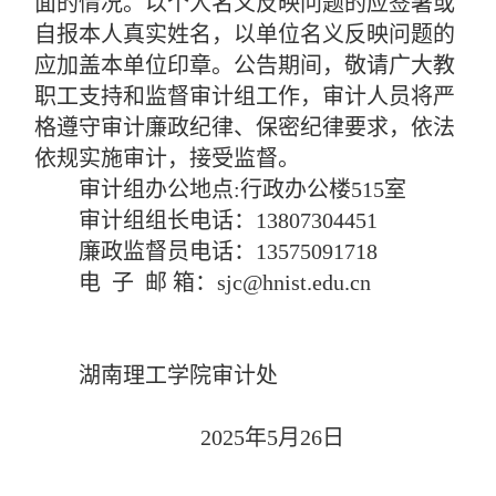
面的情况。以个人名义反映问题的应签署或
自报本人真实姓名，以单位名义反映问题的
应加盖本单位印章。公告期间，敬请广大教
职工支持和监督审计组工作，审计人员将严
格遵守审计廉政纪律、保密纪律要求，依法
依规实施审计，接受监督。
审计组办公地点
:
行政
办公楼
515室
审计组组长电话：
1
3807304451
廉政监督员电话：
13575091718
电
子
邮
箱：
sjc@hnist.edu.cn
湖南理工学院审计处
202
5
年
5
月
26
日