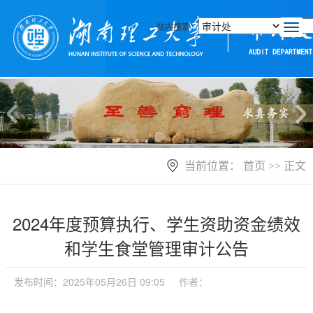
站内搜索：
T
o
g
g
l
e
n
a
v
i
当前位置：
首页
>> 正文
g
a
t
i
2024年度预算执行、学生资助资金绩效
o
n
和学生食堂管理审计公告
发布时间：2025年05月26日 09:05
作者：